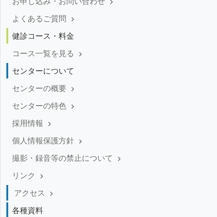
お申し込み・お問い合わせ
keyboard_arrow_right
よくあるご質問
keyboard_arrow_right
健診コース・料金
コース一覧を見る
keyboard_arrow_right
センターについて
センターの概要
keyboard_arrow_right
センターの特色
keyboard_arrow_right
採用情報
keyboard_arrow_right
個人情報保護方針
keyboard_arrow_right
撮影・録音等の禁止について
keyboard_arrow_right
リンク
keyboard_arrow_right
アクセス
keyboard_arrow_right
各種資料