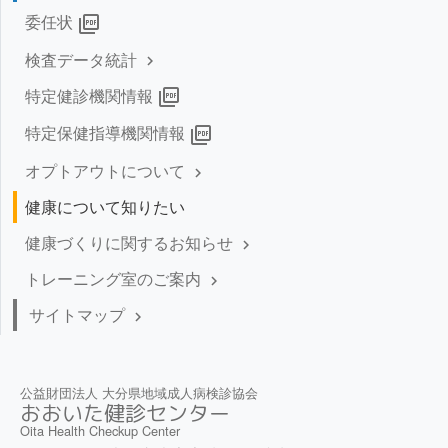
委任状
picture_as_pdf
検査データ統計
keyboard_arrow_right
特定健診機関情報
picture_as_pdf
特定保健指導機関情報
picture_as_pdf
オプトアウトについて
keyboard_arrow_right
健康について知りたい
健康づくりに関するお知らせ
keyboard_arrow_right
トレーニング室のご案内
keyboard_arrow_right
サイトマップ
keyboard_arrow_right
公益財団法人 大分県地域成人病検診協会
おおいた健診センター
Oita Health Checkup Center